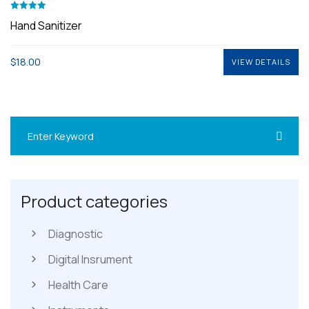
Valorado
Hand Sanitizer
4.00
con
de 5
$
18.00
VIEW DETAILS
VIEW DETAILS
Product categories
Diagnostic
Digital Insrument
Health Care