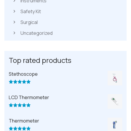
Instruments
Safety Kit
Surgical
Uncategorized
Top rated products
Stethoscope
Valorado
con
5.00
de
5
LCD Thermometer
Valorado
con
5.00
de
5
Thermometer