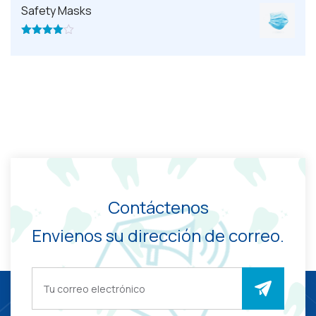
5
Safety Masks
$20.
$18.
Valorado
con
4.00
de 5
Contáctenos
Envienos su dirección de correo.