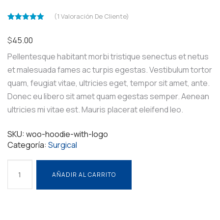
(
1
Valoración De Cliente)
Valorado
5.00
con
de
$
45.00
5 en base
a
Pellentesque habitant morbi tristique senectus et netus
valoración
de un
1
et malesuada fames ac turpis egestas. Vestibulum tortor
cliente
quam, feugiat vitae, ultricies eget, tempor sit amet, ante.
Donec eu libero sit amet quam egestas semper. Aenean
ultricies mi vitae est. Mauris placerat eleifend leo.
SKU:
woo-hoodie-with-logo
Categoría:
Surgical
LCD
AÑADIR AL CARRITO
Thermometer
AÑADIR AL CARRITO
cantidad