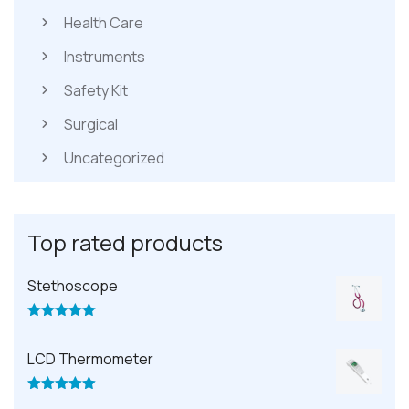
Health Care
Instruments
Safety Kit
Surgical
Uncategorized
Top rated products
Stethoscope
Valorado
con
5.00
de
5
LCD Thermometer
Valorado