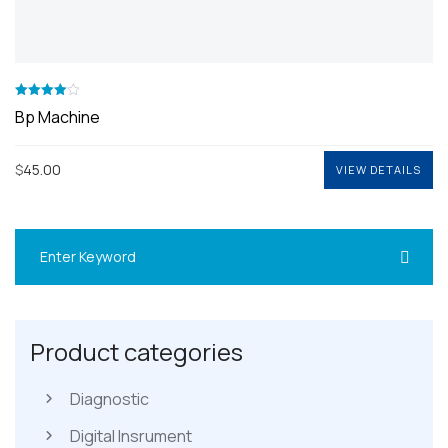
Valorado
Bp Machine
4.00
con
de 5
$
45.00
VIEW DETAILS
VIEW DETAILS
Product categories
Diagnostic
Digital Insrument